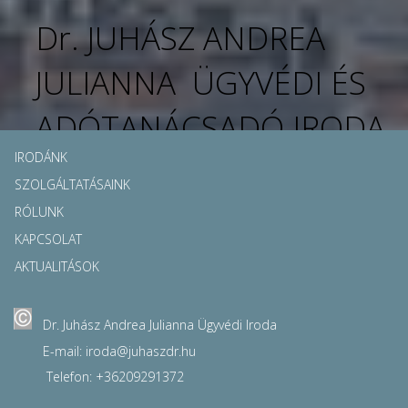
Dr. JUHÁSZ ANDREA
JULIANNA ÜGYVÉDI ÉS
ADÓTANÁCSADÓ IRODA
IRODÁNK
SZOLGÁLTATÁSAINK
RÓLUNK
KAPCSOLAT
AKTUALITÁSOK
Dr. Juhász Andrea Julianna Ügyvédi Iroda
E-mail: iroda
@
juhaszdr.hu
Telefon: +36209291372