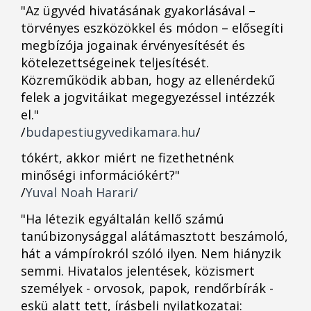
"Az ügyvéd hivatásának gyakorlásával –
törvényes eszközökkel és módon – elősegíti
megbízója jogainak érvényesítését és
kötelezettségeinek teljesítését.
Közreműködik abban, hogy az ellenérdekű
felek a jogvitáikat megegyezéssel intézzék
el."
/
budapestiugyvedikamara.hu
/
tókért, akkor miért ne fizethetnénk
minőségi információkért?"
/
Yuval Noah Harari/
"Ha létezik egyáltalán kellő számú
tanúbizonysággal alátámasztott beszámoló,
hát a vámpírokról szóló ilyen. Nem hiányzik
semmi. Hivatalos jelentések, közismert
személyek - orvosok, papok, rendőrbírák -
eskü alatt tett, írásbeli nyilatkozatai: