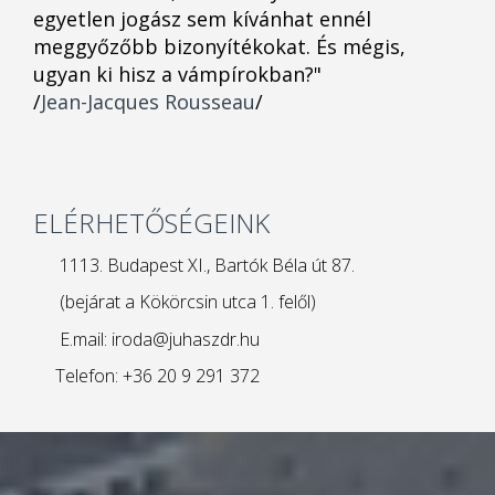
egyetlen jogász sem kívánhat ennél
meggyőzőbb bizonyítékokat. És mégis,
ugyan ki hisz a vámpírokban?"
/
Jean-Jacques Rousseau
/
ELÉRHETŐSÉGEINK
1113. Budapest XI., Bartók Béla út 87.
(bejárat a Kökörcsin utca 1. felől)
E.mail: iroda
@
juhaszdr.hu
Telefon: +36 20 9 291 372