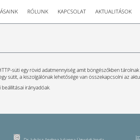
ÁSAINK
RÓLUNK
KAPCSOLAT
AKTUALITÁSOK
HTTP-süti egy rövid adatmennyiség amit böngészőkben tárolnak e
 egy sütit, a kiszolgálónak lehetősége van összekapcsolni az aktu
beállításai irányadóak.
I
Dr. Juhász Andrea Julianna Ügyvédi Iroda