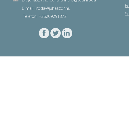
Fe
E-mail: iroda
@
juhaszdr.hu
Sü
Telefon: +36209291372